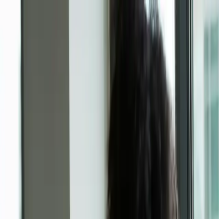
Traduttore IA
Abbonamenti
Per le aziende
Contatti
Crea
Accedi
Accedi
Torna alla panoramica
Servizi professionali
Grover si espande con