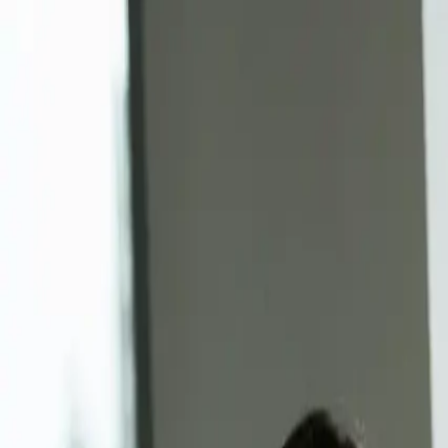
KI-Übersetzer
Abos
Für Unternehmen
Kontakt
Auftrag erstellen
Anmelden
Anmelden
Zurück zur Übersicht
KI-Übersetzung
Swiss Life übersetzt