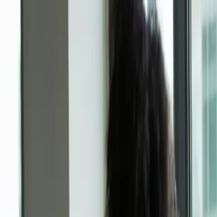
KI-Übersetzer
Abos
Für Unternehmen
Kontakt
Erstellen
Anmelden
Anmelden
Zurück zur Übersicht
Profi-Services
Motel One expandiert nach