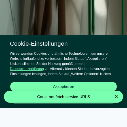
Cookie-Einstellungen
Wir verwenden Cookies und ähnliche Technologien, um unsere
AUSGANGSLAGE
Website fortlaufend zu verbessern. Indem Sie auf „Akzeptieren“
Corporate Identity weltweit wahren –
klicken, stimmen Sie der Nutzung gemäß unserer
Datenschutzerklärung
zu. Alternativ können Sie Ihre bevorzugten
auch in Dänemark
Einstellungen festlegen, indem Sie auf „Weitere Optionen“ klicken.
Motel One begrüßt internationale Geschäftsreisende sowie
Akzeptieren
Cityhopper:innen in inzwischen fast 23.000 Zimmern auf der
ganzen Welt. Mit der Eröffnung des ersten Hotels in Kopenhagen
Could not fetch service URLS
Could not fetch service URLS
Weitere Optionen
im Oktober 2021 betrat die Münchner Hotelgruppe den
skandinavischen Markt und erweiterte ihre Präsenz auf insgesamt
11 Länder. Um den dänischen Gästen einen optimalen Service zu
bieten und die Corporate Identity konsistent zu halten, war eine
Lokalisierung der Website ins Dänische gefragt.