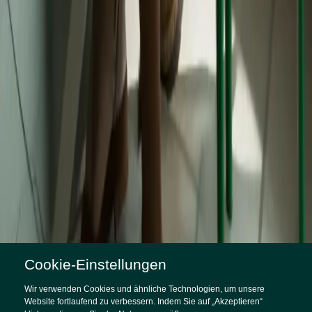
Cookie-Einstellungen
Wir verwenden Cookies und ähnliche Technologien, um unsere
Website fortlaufend zu verbessern. Indem Sie auf „Akzeptieren“