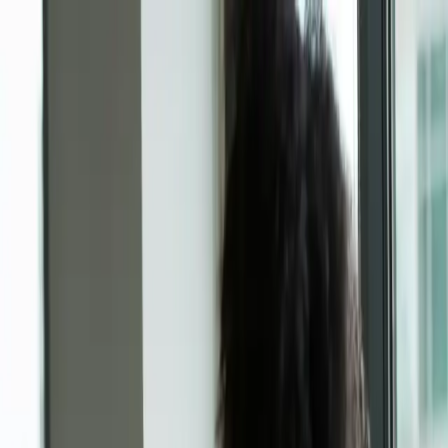
KI-Übersetzer
Abos
Für Unternehmen
Kontakt
Erstellen
Anmelden
Anmelden
Zurück zur Übersicht
Profi-Services
Kindernothilfe realisiert