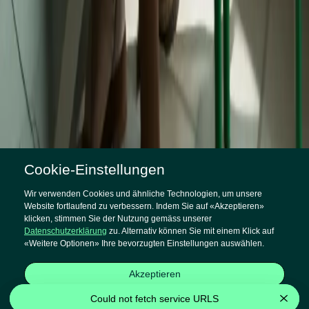
Cookie-Einstellungen
Wir verwenden Cookies und ähnliche Technologien, um unsere
Website fortlaufend zu verbessern. Indem Sie auf «Akzeptieren»
klicken, stimmen Sie der Nutzung gemäss unserer
AUSGANGSLAGE
Datenschutzerklärung
zu. Alternativ können Sie mit einem Klick auf
Berichterstatten im grossen Stil
«Weitere Optionen» Ihre bevorzugten Einstellungen auswählen.
Die Kindernothilfe setzt sich weltweit in 36 Ländern für Kinder in
Akzeptieren
Not ein und informiert ihre Pat:innen jährlich mit detaillierten
Fortschrittsberichten über den Stand der Projekte. Diese Berichte
Could not fetch service URLS
Could not fetch service URLS
Weitere Optionen