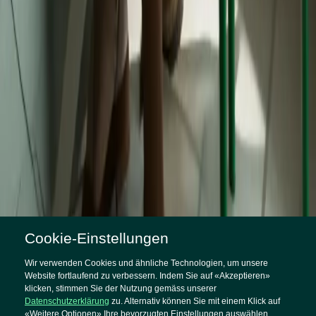
Cookie-Einstellungen
Wir verwenden Cookies und ähnliche Technologien, um unsere
Website fortlaufend zu verbessern. Indem Sie auf «Akzeptieren»
klicken, stimmen Sie der Nutzung gemäss unserer
Datenschutzerklärung
zu. Alternativ können Sie mit einem Klick auf
«Weitere Optionen» Ihre bevorzugten Einstellungen auswählen.