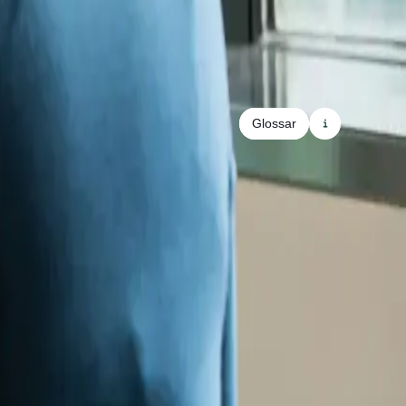
Glossar